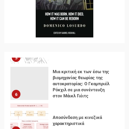
Αυγή: Μαρξισμός και Εθνική
Απελευθέρωση
5
Μια κριτική εκ των έσω της
βιομηχανίας θεωρίας της
αυτοκρατορίας: Ο Γκαμπριέλ
Ρόκχιλ σε μια συνέντευξη
6
στον Μάικλ Γιέιτς
Αποσύνδεση με κινεζικά
χαρακτηριστικά
7
Ενότητα της
αντιιμπεριαλιστικής,
κομμουνιστικής και
ριζοσπαστικής, Αριστεράς και
ανασυγκρότηση του
1