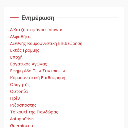
Ενημέρωση
Α.Χατζηστεφάνου-Infowar
ΑλφαΒήτα
Διεθνής Κομμουνιστική Επιθεώρηση
Εκτός Γραμμής
Εποχή
Εργατικός Αγώνας
Εφημερίδα Των Συντακτών
Κομμουνιστική Επιθεώρηση
Οδηγητής
Ουτοπία
Πρίν
Ριζοσπάστης
Το κουτί της Πανδώρας
AntapoCrisis
Guernica.eu