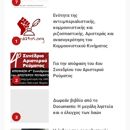
Κομμουνιστικού Κινήματος
Για την απόφαση του 4ου
Συνεδρίου του Αριστερού
Ρεύματος
2
Δωρεάν βιβλίο από το
Documento: Η μεγάλη ληστεία
και ο έλεγχος των λαών
3
Η ένδεια της σοσιαλιστικής
σκέψης: Η Νεοαποικιοκρατία
και η Απουσία Ιστορικής
Εμπειρίας στην Οικοδόμηση
του Σοσιαλισμού στον
4
Παγκόσμιο Νότο