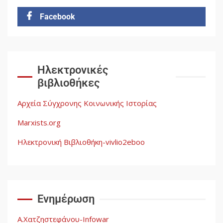
2
Facebook
Δωρεάν βιβλίο από το
Documento: Η μεγάλη ληστεία
και ο έλεγχος των λαών
3
Ηλεκτρονικές
βιβλιοθήκες
Η ένδεια της σοσιαλιστικής
σκέψης: Η Νεοαποικιοκρατία
Αρχεία Σύγχρονης Κοινωνικής Ιστορίας
και η Απουσία Ιστορικής
Εμπειρίας στην Οικοδόμηση
Marxists.org
του Σοσιαλισμού στον
4
Παγκόσμιο Νότο
Ηλεκτρονική Βιβλιοθήκη-vivlio2eboo
Αυγή: Μαρξισμός και Εθνική
Απελευθέρωση
Ενημέρωση
5
Α.Χατζηστεφάνου-Infowar