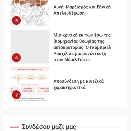
αυτοκρατορίας: Ο Γκαμπριέλ
Ρόκχιλ σε μια συνέντευξη
6
στον Μάικλ Γιέιτς
Αποσύνδεση με κινεζικά
χαρακτηριστικά
7
Ενότητα της
αντιιμπεριαλιστικής,
κομμουνιστικής και
ριζοσπαστικής, Αριστεράς και
ανασυγκρότηση του
1
Κομμουνιστικού Κινήματος
Για την απόφαση του 4ου
Συνεδρίου του Αριστερού
Συνδέσου μαζί μας
Ρεύματος