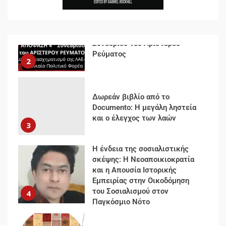
Δωρεάν βιβλίο από το
Documento: Η μεγάλη ληστεία
και ο έλεγχος των λαών
3
Η ένδεια της σοσιαλιστικής
σκέψης: Η Νεοαποικιοκρατία
και η Απουσία Ιστορικής
Εμπειρίας στην Οικοδόμηση
του Σοσιαλισμού στον
4
Παγκόσμιο Νότο
Αυγή: Μαρξισμός και Εθνική
Απελευθέρωση
5
Μια κριτική εκ των έσω της
βιομηχανίας θεωρίας της