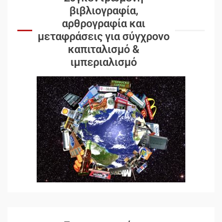
βιβλιογραφία,
αρθρογραφία και
μεταφράσεις για σύγχρονο
καπιταλισμό &
ιμπεριαλισμό
Δωρεάν βιβλίο από το
Documento: Η μεγάλη ληστεία
και ο έλεγχος των λαών
3
Η ένδεια της σοσιαλιστικής
σκέψης: Η Νεοαποικιοκρατία
και η Απουσία Ιστορικής
Εμπειρίας στην Οικοδόμηση
του Σοσιαλισμού στον
4
Παγκόσμιο Νότο
Αυγή: Μαρξισμός και Εθνική
Απελευθέρωση