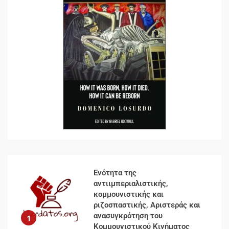
Απελευθέρωση
5
Μια κριτική εκ των έσω της
βιομηχανίας θεωρίας της
αυτοκρατορίας: Ο Γκαμπριέλ
Ρόκχιλ σε μια συνέντευξη
6
στον Μάικλ Γιέιτς
Αποσύνδεση με κινεζικά
χαρακτηριστικά
7
Ενότητα της
αντιιμπεριαλιστικής,
κομμουνιστικής και
ριζοσπαστικής, Αριστεράς και
ανασυγκρότηση του
1
Κομμουνιστικού Κινήματος