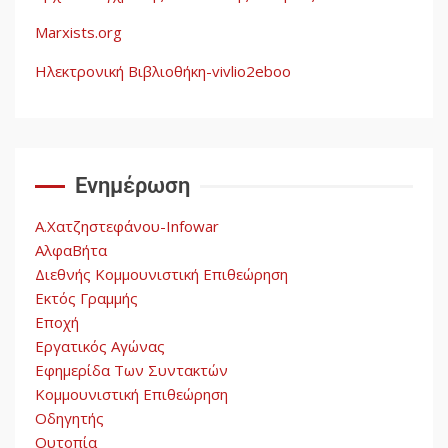
Marxists.org
Ηλεκτρονική Βιβλιοθήκη-vivlio2eboo
Ενημέρωση
Α.Χατζηστεφάνου-Infowar
ΑλφαΒήτα
Διεθνής Κομμουνιστική Επιθεώρηση
Εκτός Γραμμής
Εποχή
Εργατικός Αγώνας
Εφημερίδα Των Συντακτών
Κομμουνιστική Επιθεώρηση
Οδηγητής
Ουτοπία