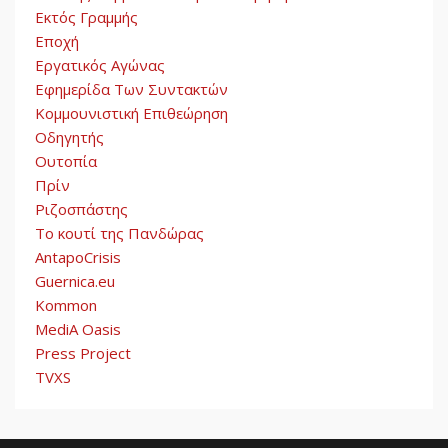
Η ένδεια της σοσιαλιστικής
Εκτός Γραμμής
σκέψης: Η Νεοαποικιοκρατία
Εποχή
και η Απουσία Ιστορικής
Εργατικός Αγώνας
Εμπειρίας στην Οικοδόμηση
του Σοσιαλισμού στον
Εφημερίδα Των Συντακτών
5
Παγκόσμιο Νότο
Κομμουνιστική Επιθεώρηση
Οδηγητής
Ουτοπία
Πρίν
Ριζοσπάστης
Το κουτί της Πανδώρας
AntapoCrisis
Guernica.eu
Kommon
MediA Oasis
Press Project
TVXS