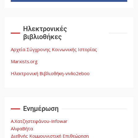
παλαιστινιακό λαό στην Αίγινα
1
Ενότητα της
αντιιμπεριαλιστικής,
Ηλεκτρονικές
κομμουνιστικής και
ριζοσπαστικής, Αριστεράς και
βιβλιοθήκες
ανασυγκρότηση του
2
Κομμουνιστικού Κινήματος
Αρχεία Σύγχρονης Κοινωνικής Ιστορίας
Marxists.org
Για την απόφαση του 4ου
Ηλεκτρονική Βιβλιοθήκη-vivlio2eboo
Συνεδρίου του Αριστερού
Ρεύματος
3
Δωρεάν βιβλίο από το
Ενημέρωση
Documento: Η μεγάλη ληστεία
και ο έλεγχος των λαών
Α.Χατζηστεφάνου-Infowar
4
ΑλφαΒήτα
Διεθνής Κομμουνιστική Επιθεώρηση