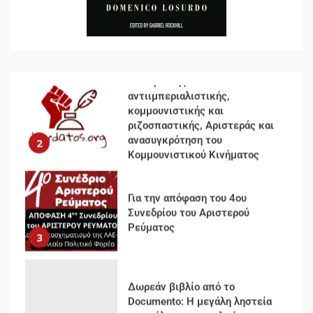
Ενότητα της
αντιιμπεριαλιστικής,
κομμουνιστικής και
ριζοσπαστικής, Αριστεράς και
ανασυγκρότηση του
2
Κομμουνιστικού Κινήματος
Για την απόφαση του 4ου
Συνεδρίου του Αριστερού
Ρεύματος
3
Δωρεάν βιβλίο από το
Documento: Η μεγάλη ληστεία
και ο έλεγχος των λαών
4
Η ένδεια της σοσιαλιστικής
σκέψης: Η Νεοαποικιοκρατία