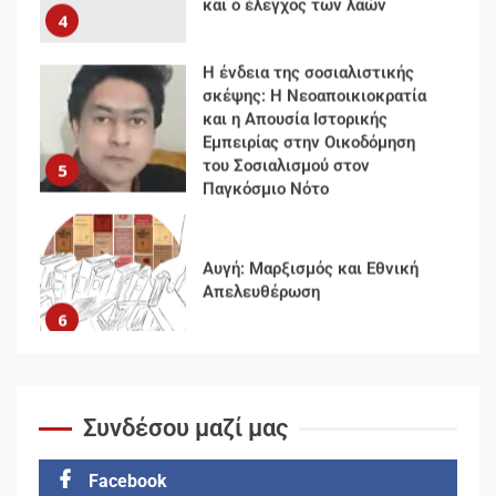
και η Απουσία Ιστορικής
Εμπειρίας στην Οικοδόμηση
του Σοσιαλισμού στον
5
Παγκόσμιο Νότο
Αυγή: Μαρξισμός και Εθνική
Απελευθέρωση
6
Μια κριτική εκ των έσω της
βιομηχανίας θεωρίας της
αυτοκρατορίας: Ο Γκαμπριέλ
Ρόκχιλ σε μια συνέντευξη
7
στον Μάικλ Γιέιτς
Συνδέσου μαζί μας
Τοποθέτηση Β. Λιόση στη
χθεσινή συγκέντρωση
αλληλεγγύης στον
Facebook