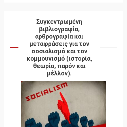
Συγκεντρωμένη
βιβλιογραφία,
αρθρογραφία και
μεταφράσεις για τον
σοσιαλισμό και τον
κομμουνισμό (ιστορία,
θεωρία, παρόν και
μέλλον).
Δωρεάν βιβλίο από το
Documento: Η μεγάλη
ληστεία και ο έλεγχος των
λαών
3
Η ένδεια της σοσιαλιστικής