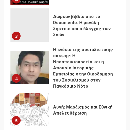
Η ένδεια της σοσιαλιστικής
σκέψης: Η
Νεοαποικιοκρατία και η
Απουσία Ιστορικής
Εμπειρίας στην Οικοδόμηση
4
του Σοσιαλισμού στον
Παγκόσμιο Νότο
Αυγή: Μαρξισμός και Εθνική
Απελευθέρωση
5
Μια κριτική εκ των έσω της
βιομηχανίας θεωρίας της
αυτοκρατορίας: Ο Γκαμπριέλ
Ρόκχιλ σε μια συνέντευξη
6
στον Μάικλ Γιέιτς