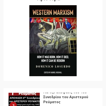
χαρακτηριστικά
7
Ενότητα της
αντιιμπεριαλιστικής,
κομμουνιστικής και
ριζοσπαστικής, Αριστεράς
και ανασυγκρότηση του
1
Κομμουνιστικού Κινήματος
Για την απόφαση του 4ου
Συνεδρίου του Αριστερού
Ρεύματος
2
Δωρεάν βιβλίο από το
Documento: Η μεγάλη
ληστεία και ο έλεγχος των
λαών
3