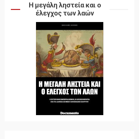
Η μεγάλη ληστεία και ο
έλεγχος των λαών