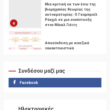
Αποσύνδεση με κινεζικά
χαρακτηριστικά
7
Ενότητα της
αντιιμπεριαλιστικής,
κομμουνιστικής και
ριζοσπαστικής, Αριστεράς
και ανασυγκρότηση του
1
Κομμουνιστικού Κινήματος
Συνδέσου μαζί μας
Για την απόφαση του 4ου
Συνεδρίου του Αριστερού
Ρεύματος
Facebook
2
Δωρεάν βιβλίο από το
Documento: Η μεγάλη
Ηλεκτρονικές