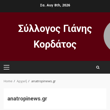
Skip
Σα. Αυγ 8th, 2026
to
content
Σύλλογος Γιάνης
Κορδάτος
Primary
Menu
Home
Αρχική
anatropinews.gr
anatropinews.gr