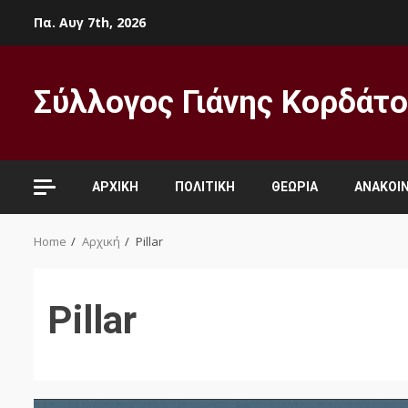
Skip
Πα. Αυγ 7th, 2026
to
content
Σύλλογος Γιάνης Κορδάτ
ΑΡΧΙΚΉ
ΠΟΛΙΤΙΚΉ
ΘΕΩΡΊΑ
ΑΝΑΚΟΙΝ
Home
Αρχική
Pillar
Pillar