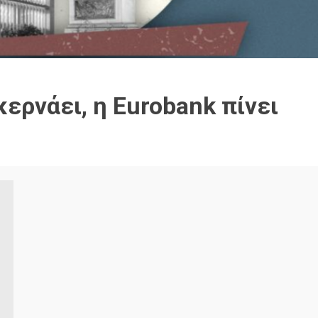
κερνάει, η Eurobank πίνει