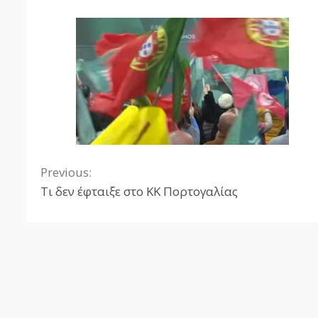
Previous:
Continue
Τι δεν έφταιξε στο ΚΚ Πορτογαλίας
Reading