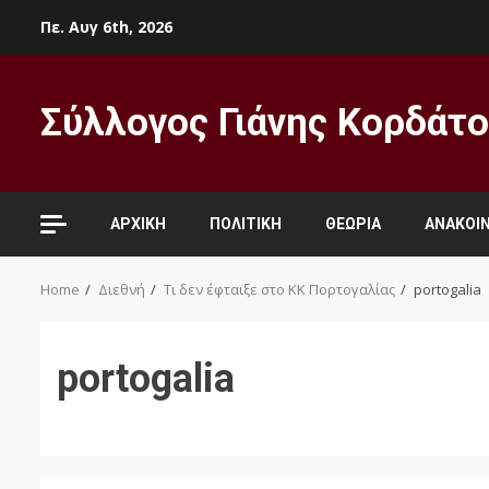
Skip
Πε. Αυγ 6th, 2026
to
content
Σύλλογος Γιάνης Κορδάτ
ΑΡΧΙΚΉ
ΠΟΛΙΤΙΚΉ
ΘΕΩΡΊΑ
ΑΝΑΚΟΙΝ
Home
Διεθνή
Τι δεν έφταιξε στο ΚΚ Πορτογαλίας
portogalia
portogalia