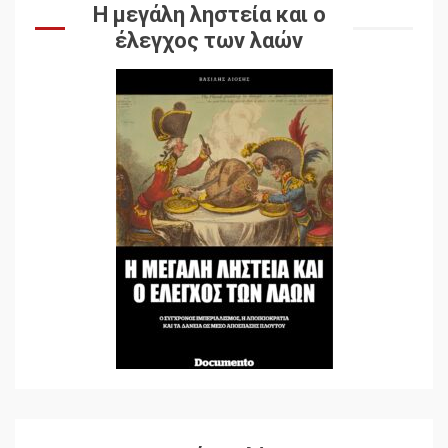
Η μεγάλη ληστεία και ο
έλεγχος των λαών