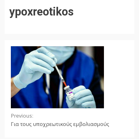
ypoxreotikos
Previous:
Continue
Για τους υποχρεωτικούς εμβολιασμούς
Reading