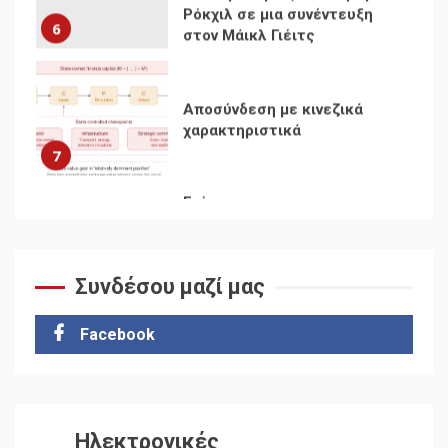
Αποσύνδεση με κινεζικά
χαρακτηριστικά
7
Ενότητα της
αντιιμπεριαλιστικής,
κομμουνιστικής και
ριζοσπαστικής, Αριστεράς
και ανασυγκρότηση του
1
Κομμουνιστικού Κινήματος
Συνδέσου μαζί μας
Για την απόφαση του 4ου
Συνεδρίου του Αριστερού
Ρεύματος
Facebook
2
Δωρεάν βιβλίο από το
Documento: Η μεγάλη
Ηλεκτρονικές