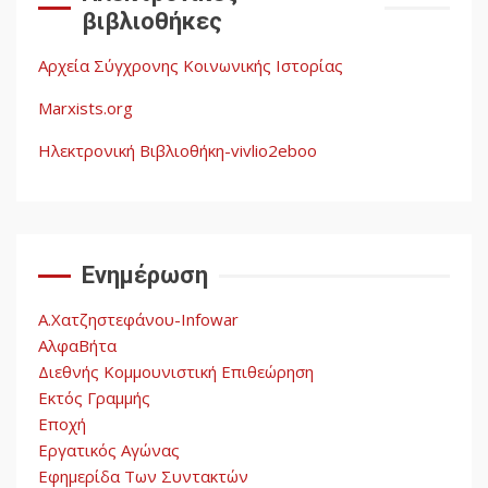
ληστεία και ο έλεγχος των
βιβλιοθήκες
λαών
3
Αρχεία Σύγχρονης Κοινωνικής Ιστορίας
Η ένδεια της σοσιαλιστικής
σκέψης: Η
Marxists.org
Νεοαποικιοκρατία και η
Απουσία Ιστορικής
Ηλεκτρονική Βιβλιοθήκη-vivlio2eboo
Εμπειρίας στην Οικοδόμηση
4
του Σοσιαλισμού στον
Παγκόσμιο Νότο
Ενημέρωση
Αυγή: Μαρξισμός και Εθνική
Απελευθέρωση
Α.Χατζηστεφάνου-Infowar
5
ΑλφαΒήτα
Διεθνής Κομμουνιστική Επιθεώρηση
Εκτός Γραμμής
Εποχή
Εργατικός Αγώνας
Εφημερίδα Των Συντακτών