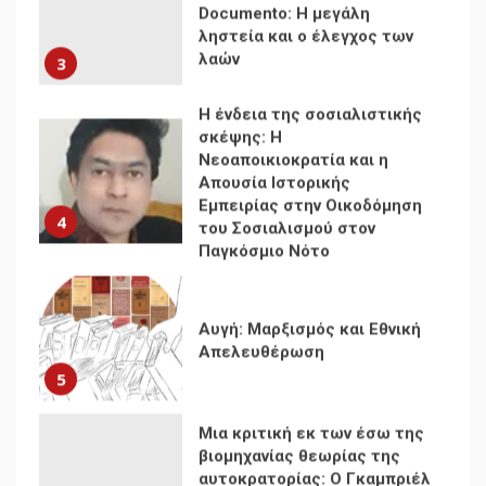
Η ένδεια της σοσιαλιστικής
σκέψης: Η
Νεοαποικιοκρατία και η
Απουσία Ιστορικής
Εμπειρίας στην Οικοδόμηση
4
του Σοσιαλισμού στον
Παγκόσμιο Νότο
Αυγή: Μαρξισμός και Εθνική
Απελευθέρωση
5
Μια κριτική εκ των έσω της
βιομηχανίας θεωρίας της
αυτοκρατορίας: Ο Γκαμπριέλ
Ρόκχιλ σε μια συνέντευξη
6
στον Μάικλ Γιέιτς