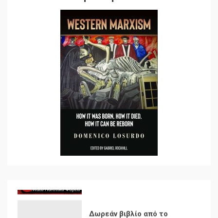
χαρακτηριστικά
7
Ενότητα της
αντιιμπεριαλιστικής,
κομμουνιστικής και
ριζοσπαστικής, Αριστεράς
και ανασυγκρότηση του
1
Κομμουνιστικού Κινήματος
Για την απόφαση του 4ου
Συνεδρίου του Αριστερού
Ρεύματος
2
Δωρεάν βιβλίο από το
Documento: Η μεγάλη
ληστεία και ο έλεγχος των
λαών
3