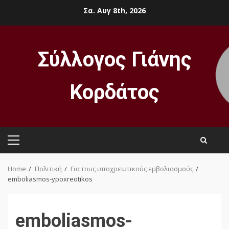
Skip
Σα. Αυγ 8th, 2026
to
content
Σύλλογος Γιάνης
Κορδάτος
Primary
Menu
Home
Πολιτική
Για τους υποχρεωτικούς εμβολιασμούς
emboliasmos-ypoxreotikos
emboliasmos-