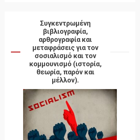
Συγκεντρωμένη
βιβλιογραφία,
αρθρογραφία και
μεταφράσεις για τον
σοσιαλισμό και τον
κομμουνισμό (ιστορία,
θεωρία, παρόν και
μέλλον).
Δωρεάν βιβλίο από το
Documento: Η μεγάλη
ληστεία και ο έλεγχος των
λαών
3
Η ένδεια της σοσιαλιστικής