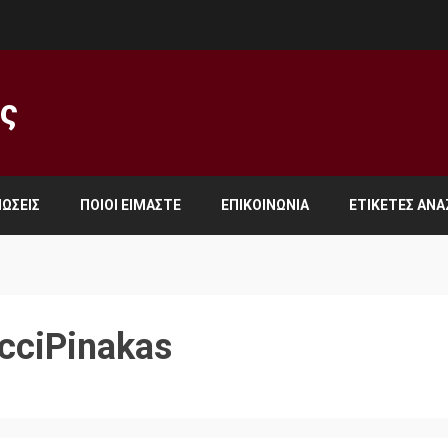
ος
ΏΣΕΙΣ
ΠΟΙΟΙ ΕΊΜΑΣΤΕ
ΕΠΙΚΟΙΝΩΝΊΑ
ΕΤΙΚΈΤΕΣ ΑΝ
cciPinakas