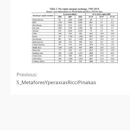
Previous:
Continue
5_MetaforesYperaxiasRicciPinakas
Reading