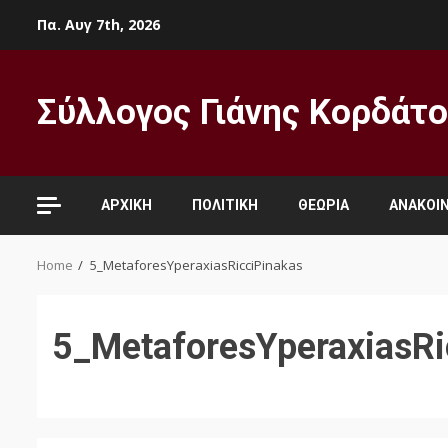
Skip
Πα. Αυγ 7th, 2026
to
content
Σύλλογος Γιάνης Κορδάτ
ΑΡΧΙΚΉ
ΠΟΛΙΤΙΚΉ
ΘΕΩΡΊΑ
ΑΝΑΚΟΙΝ
Home
5_MetaforesYperaxiasRicciPinakas
5_MetaforesYperaxiasRi