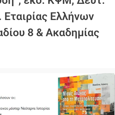
ση”, εκδ. ΚΨΜ, Δευτ.
θ. Εταιρίας Ελλήνων
αδίου 8 & Ακαδημίας