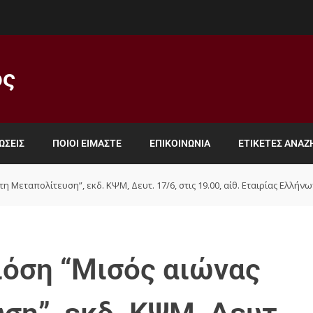
ος
ΏΣΕΙΣ
ΠΟΙΟΙ ΕΊΜΑΣΤΕ
ΕΠΙΚΟΙΝΩΝΊΑ
ΕΤΙΚΈΤΕΣ ΑΝΑ
η Μεταπολίτευση”, εκδ. ΚΨΜ, Δευτ. 17/6, στις 19.00, αίθ. Εταιρίας Ελλήν
ιόση “Μισός αιώνας