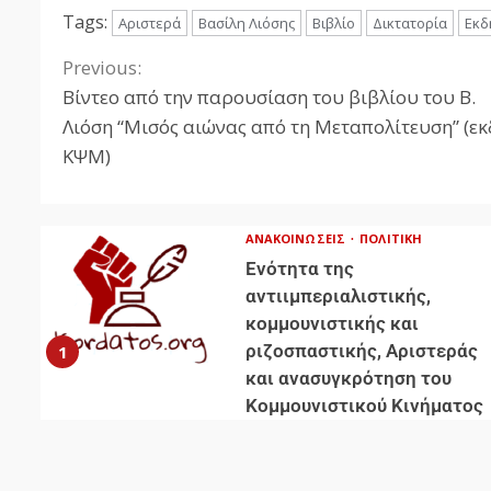
Tags:
Αριστερά
Βασίλη Λιόσης
Βιβλίο
Δικτατορία
Εκδ
Previous:
Βίντεο από την παρουσίαση του βιβλίου του Β.
Λιόση “Μισός αιώνας από τη Μεταπολίτευση” (εκ
ΚΨΜ)
ΑΝΑΚΟΙΝΏΣΕΙΣ
ΠΟΛΙΤΙΚΉ
Ενότητα της
αντιιμπεριαλιστικής,
κομμουνιστικής και
ριζοσπαστικής, Αριστεράς
1
και ανασυγκρότηση του
Κομμουνιστικού Κινήματος