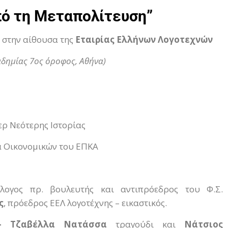
πό τη Μεταπολίτευση”
, στην αίθουσα της
Εταιρίας Ελλήνων Λογοτεχνών
καδημίας 7ος όροφος, Αθήνα)
ερ Νεότερης Ιστορίας
α Οικονομικών του ΕΠΚΑ
όλογος πρ. βουλευτής και αντιπρόεδρος του Φ.Σ.
ς
, πρόεδρος ΕΕΛ λογοτέχνης – εικαστικός.
– Τζαβέλλα Νατάσσα
τραγούδι και
Νάτσιος