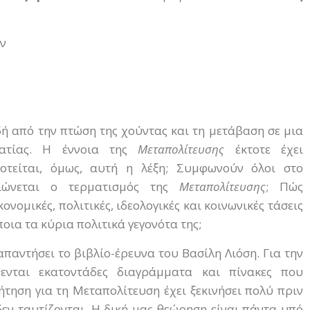
ών
δή από την πτώση της χούντας και τη μετάβαση σε μια
ρατίας. Η έννοια της
Μεταπολίτευσης
έκτοτε έχει
οτείται, όμως, αυτή η λέξη; Συμφωνούν όλοι στο
ειώνεται ο τερματισμός της
Μεταπολίτευσης
; Πώς
νομικές, πολιτικές, ιδεολογικές και κοινωνικές τάσεις
οια τα κύρια πολιτικά γεγονότα της;
παντήσει το βιβλίο-έρευνα του Βασίλη Λιόση. Για την
νται εκατοντάδες διαγράμματα και πίνακες που
ήτηση για τη Μεταπολίτευση έχει ξεκινήσει πολύ πριν
εν ταυτίζονται. Η δική μας θεώρηση είναι πάντα υπό