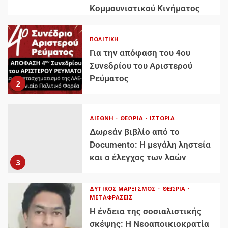
Κομμουνιστικού Κινήματος
ΠΟΛΙΤΙΚΉ
Για την απόφαση του 4ου
Συνεδρίου του Αριστερού
Ρεύματος
2
ΔΙΕΘΝΉ
ΘΕΩΡΊΑ
ΙΣΤΟΡΊΑ
Δωρεάν βιβλίο από το
Documento: Η μεγάλη ληστεία
και ο έλεγχος των λαών
3
ΔΥΤΙΚΌΣ ΜΑΡΞΙΣΜΌΣ
ΘΕΩΡΊΑ
ΜΕΤΑΦΡΆΣΕΙΣ
Η ένδεια της σοσιαλιστικής
σκέψης: Η Νεοαποικιοκρατία