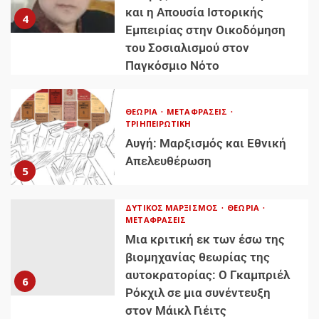
και η Απουσία Ιστορικής
4
Εμπειρίας στην Οικοδόμηση
του Σοσιαλισμού στον
Παγκόσμιο Νότο
ΘΕΩΡΊΑ
ΜΕΤΑΦΡΆΣΕΙΣ
ΤΡΙΗΠΕΙΡΩΤΙΚΉ
Αυγή: Μαρξισμός και Εθνική
Απελευθέρωση
5
ΔΥΤΙΚΌΣ ΜΑΡΞΙΣΜΌΣ
ΘΕΩΡΊΑ
ΜΕΤΑΦΡΆΣΕΙΣ
Μια κριτική εκ των έσω της
βιομηχανίας θεωρίας της
αυτοκρατορίας: Ο Γκαμπριέλ
6
Ρόκχιλ σε μια συνέντευξη
στον Μάικλ Γιέιτς