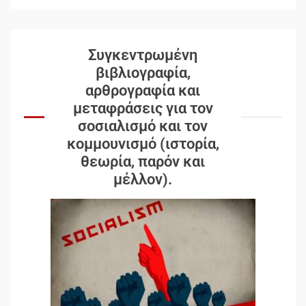
Συγκεντρωμένη
βιβλιογραφία,
αρθρογραφία και
μεταφράσεις για τον
σοσιαλισμό και τον
κομμουνισμό (ιστορία,
θεωρία, παρόν και
μέλλον).
Δωρεάν βιβλίο από το
Documento: Η μεγάλη ληστεία
και ο έλεγχος των λαών
3
Η ένδεια της σοσιαλιστικής