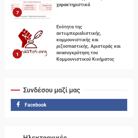
χαρακτηριστικά
7
Ενότητα της
αντιιμπεριαλιστικής,
κομμουνιστικής και
ριζοσπαστικής, Αριστεράς και
ανασυγκρότηση του
1
Κομμουνιστικού Κινήματος
Για την απόφαση του 4ου
Συνεδρίου του Αριστερού
Συνδέσου μαζί μας
Ρεύματος
2
Facebook
Δωρεάν βιβλίο από το
Documento: Η μεγάλη ληστεία
και ο έλεγχος των λαών
3
Ηλεκτρονικές