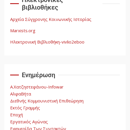
βιβλιοθήκες
Η ένδεια της σοσιαλιστικής
σκέψης: Η Νεοαποικιοκρατία
Αρχεία Σύγχρονης Κοινωνικής Ιστορίας
και η Απουσία Ιστορικής
Εμπειρίας στην Οικοδόμηση
Marxists.org
του Σοσιαλισμού στον
4
Παγκόσμιο Νότο
Ηλεκτρονική Βιβλιοθήκη-vivlio2eboo
Αυγή: Μαρξισμός και Εθνική
Απελευθέρωση
Ενημέρωση
5
Α.Χατζηστεφάνου-Infowar
ΑλφαΒήτα
Διεθνής Κομμουνιστική Επιθεώρηση
Εκτός Γραμμής
Εποχή
Εργατικός Αγώνας
Εφημερίδα Των Συντακτών