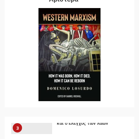
7
Ενότητα της
αντιιμπεριαλιστικής,
κομμουνιστικής και
ριζοσπαστικής, Αριστεράς και
ανασυγκρότηση του
1
Κομμουνιστικού Κινήματος
Για την απόφαση του 4ου
Συνεδρίου του Αριστερού
Ρεύματος
2
Δωρεάν βιβλίο από το
Documento: Η μεγάλη ληστεία
και ο έλεγχος των λαών
3