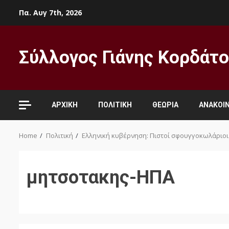
Skip
Πα. Αυγ 7th, 2026
to
content
Σύλλογος Γιάνης Κορδάτ
ΑΡΧΙΚΉ
ΠΟΛΙΤΙΚΉ
ΘΕΩΡΊΑ
ΑΝΑΚΟΙΝ
Home
Πολιτική
Ελληνική κυβέρνηση: Πιστοί σφουγγοκωλάριοι
μητσοτακης-ΗΠΑ