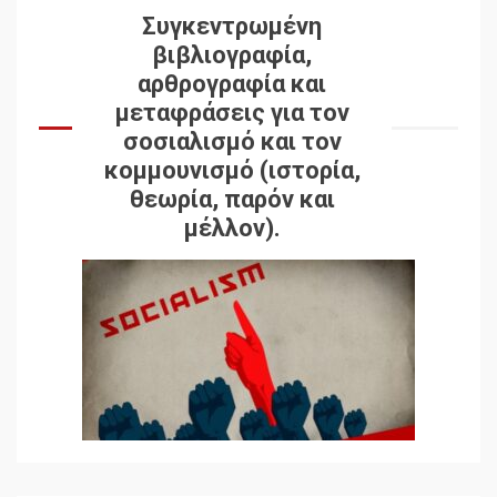
Συγκεντρωμένη
βιβλιογραφία,
αρθρογραφία και
μεταφράσεις για τον
σοσιαλισμό και τον
κομμουνισμό (ιστορία,
θεωρία, παρόν και
μέλλον).
Δωρεάν βιβλίο από το
Documento: Η μεγάλη
ληστεία και ο έλεγχος των
λαών
3
Η ένδεια της σοσιαλιστικής
σκέψης: Η
Νεοαποικιοκρατία και η
Απουσία Ιστορικής