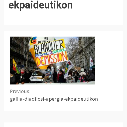
ekpaideutikon
Previous:
Continue
gallia-diadilosi-apergia-ekpaideutikon
Reading