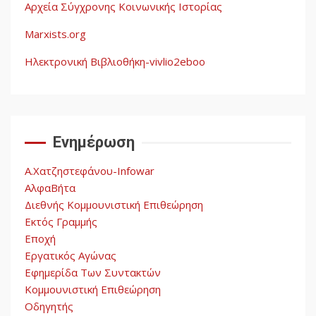
Αρχεία Σύγχρονης Κοινωνικής Ιστορίας
Η ένδεια της σοσιαλιστικής
σκέψης: Η
Marxists.org
Νεοαποικιοκρατία και η
Απουσία Ιστορικής
Ηλεκτρονική Βιβλιοθήκη-vivlio2eboo
Εμπειρίας στην Οικοδόμηση
4
του Σοσιαλισμού στον
Παγκόσμιο Νότο
Ενημέρωση
Αυγή: Μαρξισμός και Εθνική
Απελευθέρωση
Α.Χατζηστεφάνου-Infowar
5
ΑλφαΒήτα
Διεθνής Κομμουνιστική Επιθεώρηση
Εκτός Γραμμής
Εποχή
Εργατικός Αγώνας
Εφημερίδα Των Συντακτών
Κομμουνιστική Επιθεώρηση
Οδηγητής