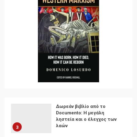
Ενότητα της
αντιιμπεριαλιστικής,
κομμουνιστικής και
ριζοσπαστικής, Αριστεράς
και ανασυγκρότηση του
1
Κομμουνιστικού Κινήματος
Για την απόφαση του 4ου
Συνεδρίου του Αριστερού
Ρεύματος
2
Δωρεάν βιβλίο από το
Documento: Η μεγάλη
ληστεία και ο έλεγχος των
λαών
3
Η ένδεια της σοσιαλιστικής
σκέψης: Η