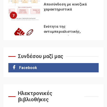
χαρακτηριστικά
7
Ενότητα της
αντιιμπεριαλιστικής,
κομμουνιστικής και
ριζοσπαστικής, Αριστεράς
και ανασυγκρότηση του
1
Κομμουνιστικού Κινήματος
Συνδέσου μαζί μας
Για την απόφαση του 4ου
Συνεδρίου του Αριστερού
Ρεύματος
Facebook
2
Δωρεάν βιβλίο από το
Documento: Η μεγάλη
Ηλεκτρονικές
ληστεία και ο έλεγχος των
βιβλιοθήκες
λαών
3