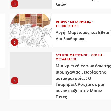
3
λαών
ΘΕΩΡΊΑ
ΜΕΤΑΦΡΆΣΕΙΣ
ΤΡΙΗΠΕΙΡΩΤΙΚΉ
Αυγή: Μαρξισμός και Εθνικ
Απελευθέρωση
5
η
ΔΥΤΙΚΌΣ ΜΑΡΞΙΣΜΌΣ
ΘΕΩΡΊΑ
ΜΕΤΑΦΡΆΣΕΙΣ
Μια κριτική εκ των έσω τη
βιομηχανίας θεωρίας της
αυτοκρατορίας: Ο
6
Γκαμπριέλ Ρόκχιλ σε μια
συνέντευξη στον Μάικλ
Γιέιτς