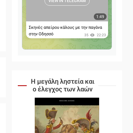
Η μεγάλη ληστεία και
ο έλεγχος των λαών