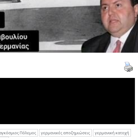
Παγκόσμιος Πόλεμος
γερμανικές αποζημιώσεις
γερμανική κατοχή