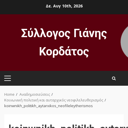
Skip
Δε. Αυγ 10th, 2026
to
content
Σύλλογος Γιάνης
Κορδάτος
Primary
Menu
Home
Αναδημοσιεύσεις
Κοινωνική πολιτική και αυταρχικός νεοφιλελευθερισμός
koinwnikh_politikh_aytarxikos_neofileleytherismos