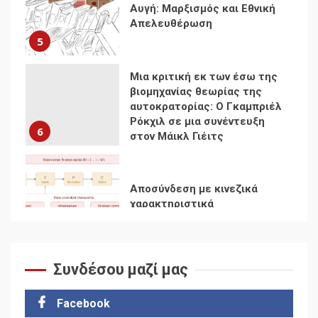
αυτοκρατορίας: Ο Γκαμπριέλ
Ρόκχιλ σε μια συνέντευξη
6
στον Μάικλ Γιέιτς
Αποσύνδεση με κινεζικά
χαρακτηριστικά
7
Ενότητα της
αντιιμπεριαλιστικής,
κομμουνιστικής και
ριζοσπαστικής, Αριστεράς
και ανασυγκρότηση του
1
Κομμουνιστικού Κινήματος
Συνδέσου μαζί μας
Για την απόφαση του 4ου
Συνεδρίου του Αριστερού
Ρεύματος
Facebook
2