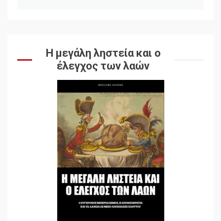
Η μεγάλη ληστεία και ο
έλεγχος των λαών