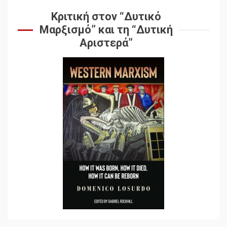
στον Μάικλ Γιέιτς
Κριτική στον “Δυτικό
Μαρξισμό” και τη “Δυτική
Αποσύνδεση με κινεζικά
Αριστερά”
χαρακτηριστικά
7
Ενότητα της
αντιιμπεριαλιστικής,
κομμουνιστικής και
ριζοσπαστικής, Αριστεράς
και ανασυγκρότηση του
1
Κομμουνιστικού Κινήματος
Για την απόφαση του 4ου
Συνεδρίου του Αριστερού
Ρεύματος
2