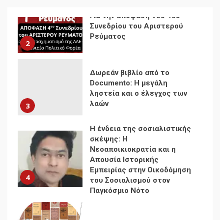
Δωρεάν βιβλίο από το
Documento: Η μεγάλη
ληστεία και ο έλεγχος των
λαών
3
Η ένδεια της σοσιαλιστικής
σκέψης: Η
Νεοαποικιοκρατία και η
Απουσία Ιστορικής
Εμπειρίας στην Οικοδόμηση
4
του Σοσιαλισμού στον
Παγκόσμιο Νότο
Αυγή: Μαρξισμός και Εθνική
Απελευθέρωση
5
Μια κριτική εκ των έσω της
βιομηχανίας θεωρίας της