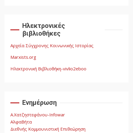
Δωρεάν βιβλίο από το
Documento: Η μεγάλη
Ηλεκτρονικές
ληστεία και ο έλεγχος των
βιβλιοθήκες
λαών
3
Αρχεία Σύγχρονης Κοινωνικής Ιστορίας
Η ένδεια της σοσιαλιστικής
σκέψης: Η
Marxists.org
Νεοαποικιοκρατία και η
Απουσία Ιστορικής
Ηλεκτρονική Βιβλιοθήκη-vivlio2eboo
Εμπειρίας στην Οικοδόμηση
4
του Σοσιαλισμού στον
Παγκόσμιο Νότο
Ενημέρωση
Αυγή: Μαρξισμός και Εθνική
Απελευθέρωση
Α.Χατζηστεφάνου-Infowar
5
ΑλφαΒήτα
Διεθνής Κομμουνιστική Επιθεώρηση