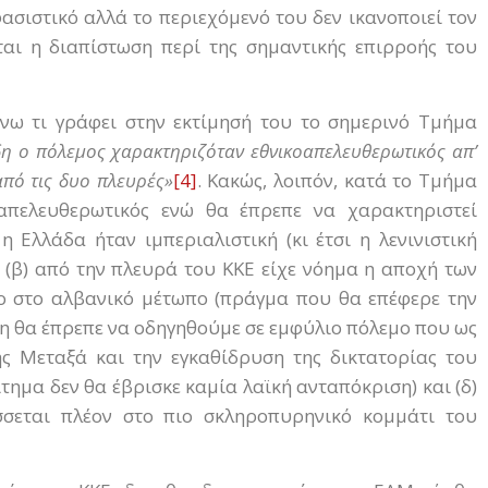
ασιστικό αλλά το περιεχόμενό του δεν ικανοποιεί τον
ται η διαπίστωση περί της σημαντικής επιρροής του
νω τι γράφει στην εκτίμησή του το σημερινό Τμήμα
δη ο πόλεμος χαρακτηριζόταν εθνικοαπελευθερωτικός απ’
από τις δυο πλευρές»
[4]
. Κακώς, λοιπόν, κατά το Τμήμα
οαπελευθερωτικός ενώ θα έπρεπε να χαρακτηριστεί
 η Ελλάδα ήταν ιμπεριαλιστική (κι έτσι η λενινιστική
, (β) από την πλευρά του ΚΚΕ είχε νόημα η αποχή των
ο στο αλβανικό μέτωπο (πράγμα που θα επέφερε την
φάση θα έπρεπε να οδηγηθούμε σε εμφύλιο πόλεμο που ως
ς Μεταξά και την εγκαθίδρυση της δικτατορίας του
τημα δεν θα έβρισκε καμία λαϊκή ανταπόκριση) και (δ)
σσεται πλέον στο πιο σκληροπυρηνικό κομμάτι του