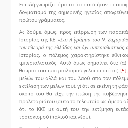
Επειδή γνωρίζει άριστα ότι αυτό ήταν το αποφ
δογματισμό της σημερινής ηγεσίας αποφεύγε
πρώτου γράμματος.
Ας δούμε, όμως, προς επίρρωση των παραπά
Ιστορίας της ΚΕ:
«Στο Α΄ γράμμα του Ν. Ζαχαριά
την πλευρά της Ελλάδας και όχι ιμπεριαλιστικός 
Ιστορίας, ο πόλεμος χαρακτηρίστηκε εθνικ
ιμπεριαλιστικός. Αυτό όμως σημαίνει ότι: (α)
θεωρία του ιμπεριαλισμού γελοιοποιείται)
[5]
μελών του αλλά και του λαού από τον πόλεμ
εκτέλεση των μελών του), γ) ότι σε εκείνη τη 
σκοπό του θα είχε την πτώση της κυβέρνηση
προλεταριάτου (αυτό το τελευταίο ως άμεσο αί
ότι το ΚΚΕ με αυτή του την εκτίμηση εντά
τροτσκισμού (παλιού και νέου).