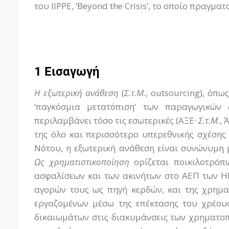
του IIPPE, ‘Beyond the Crisis’, το οποίο πραγμα
1 Εισαγωγή
Η εξωτερική ανάθεση
(
Σ.τ.Μ.
, outsourcing), όπ
‘παγκόσμια μετατόπιση’ των παραγωγικών
περιλαμβάνει τόσο τις εσωτερικές (ΑΞΕ·
Σ.τ.Μ.
, 
της όλο και περισσότερο υπερεθνικής σχέσης
Νότου, η εξωτερική ανάθεση είναι συνώνυμη 
Ως χρηματιστικοποίηση
ορίζεται ποικιλοτρό
ασφαλίσεων και των ακινήτων στο ΑΕΠ των ΗΠ
αγορών τους ως πηγή κερδών, και της χρημ
εργαζομένων μέσω της επέκτασης του χρέου
δικαιωμάτων στις διακυμάνσεις των χρηματο