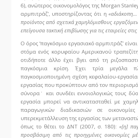
6), ανώτερος οικονομολόγος της Morgan Stanle
αρμπιτράζ’, υποστηρίζοντας ότι η
«αδιάκοπη…
προϊόντος από σχετικά χαμηλόμισθους εργαζόμενο
επείγουσα τακτική επιβίωσης για τις εταιρείες στι
Ο όρος ‘παγκόσμιο εργασιακό αρμπιτράζ’ είναι
στόμα ενός κορυφαίου Αμερικανού τραπεζίτη
οτιδήποτε άλλο έχει βγει από τη ριζοσπαστ
παγκόσμια κρίση. Έχει τρία μεγάλα πλ
παγκοσμιοποιημένη σχέση κεφαλαίου-εργασίας
εργασίας που προκύπτουν από τον περιορισμό 
σύνορα˙ και συνδέει εννοιολογικώς τους δύ
εργασία μπορεί να αντικατασταθεί με χαμη
παραγωγικών διαδικασιών σε οικονομί
υπερεκμετάλλευση της εργασίας των μεταναστώ
όπως το θέτει το ΔΝΤ (2007, σ. 180):
«[η] πα
προσβάσιμη από τις προηγμένες οικονομίες μ