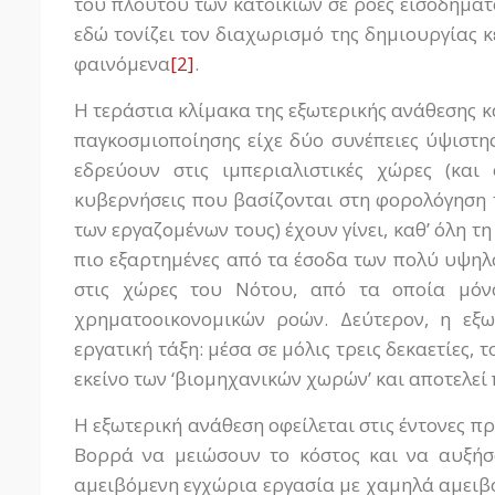
του πλούτου των κατοικιών σε ροές εισοδήματ
εδώ τονίζει τον διαχωρισμό της δημιουργίας
φαινόμενα
[2]
.
Η τεράστια κλίμακα της εξωτερικής ανάθεσης κα
παγκοσμιοποίησης είχε δύο συνέπειες ύψιστης
εδρεύουν στις ιμπεριαλιστικές χώρες (και
κυβερνήσεις που βασίζονται στη φορολόγηση 
των εργαζομένων τους) έχουν γίνει, καθ’ όλη τ
πιο εξαρτημένες από τα έσοδα των πολύ υψηλ
στις χώρες του Νότου, από τα οποία μόνο
χρηματοοικονομικών ροών. Δεύτερον, η εξω
εργατική τάξη: μέσα σε μόλις τρεις δεκαετίες,
εκείνο των ‘βιομηχανικών χωρών’ και αποτελεί
Η εξωτερική ανάθεση οφείλεται στις έντονες π
Βορρά να μειώσουν το κόστος και να αυξήσ
αμειβόμενη εγχώρια εργασία με χαμηλά αμειβόμ