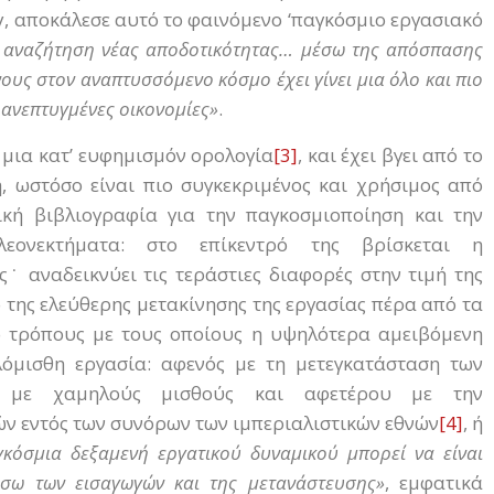
y, αποκάλεσε αυτό το φαινόμενο ‘παγκόσμιο εργασιακό
 αναζήτηση νέας αποδοτικότητας… μέσω της απόσπασης
υς στον αναπτυσσόμενο κόσμο έχει γίνει μια όλο και πιο
ς ανεπτυγμένες οικονομίες»
.
 μια κατ’ ευφημισμόν ορολογία
[3]
, και έχει βγει από το
, ωστόσο είναι πιο συγκεκριμένος και χρήσιμος από
ική βιβλιογραφία για την παγκοσμιοποίηση και την
εονεκτήματα: στο επίκεντρό της βρίσκεται η
˙ αναδεικνύει τις τεράστιες διαφορές στην τιμή της
της ελεύθερης μετακίνησης της εργασίας πέρα από τα
ο τρόπους με τους οποίους η υψηλότερα αμειβόμενη
λόμισθη εργασία: αφενός με τη μετεγκατάσταση των
ες με χαμηλούς μισθούς και αφετέρου με την
ν εντός των συνόρων των ιμπεριαλιστικών εθνών
[4]
, ή
γκόσμια δεξαμενή εργατικού δυναμικού μπορεί να είναι
έσω των εισαγωγών και της μετανάστευσης»
, εμφατικά