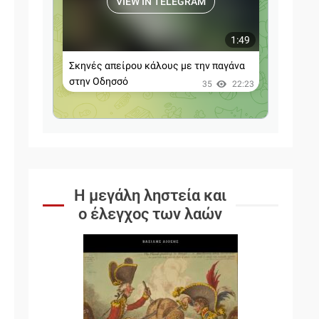
Η μεγάλη ληστεία και
ο έλεγχος των λαών