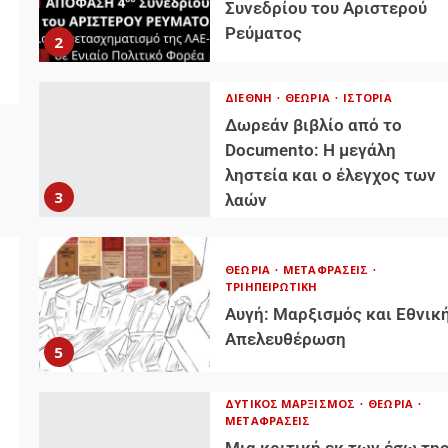
Συνεδρίου του Αριστερού
Ρεύματος
2
ΔΙΕΘΝΉ
ΘΕΩΡΊΑ
ΙΣΤΟΡΊΑ
Δωρεάν βιβλίο από το
Documento: Η μεγάλη
ληστεία και ο έλεγχος των
3
λαών
ΘΕΩΡΊΑ
ΜΕΤΑΦΡΆΣΕΙΣ
ΤΡΙΗΠΕΙΡΩΤΙΚΉ
Αυγή: Μαρξισμός και Εθνικ
Απελευθέρωση
5
η
ΔΥΤΙΚΌΣ ΜΑΡΞΙΣΜΌΣ
ΘΕΩΡΊΑ
ΜΕΤΑΦΡΆΣΕΙΣ