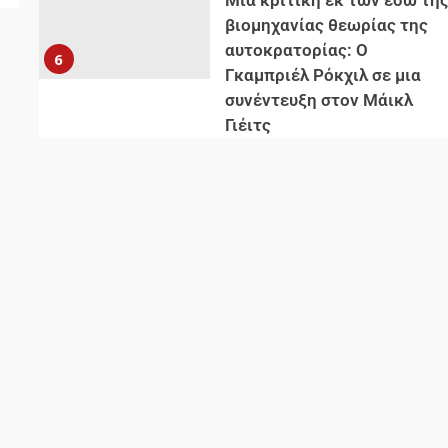
Μια κριτική εκ των έσω τη
βιομηχανίας θεωρίας της
αυτοκρατορίας: Ο
6
Γκαμπριέλ Ρόκχιλ σε μια
συνέντευξη στον Μάικλ
Γιέιτς