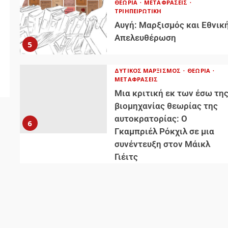
ΘΕΩΡΊΑ
ΜΕΤΑΦΡΆΣΕΙΣ
ΤΡΙΗΠΕΙΡΩΤΙΚΉ
Αυγή: Μαρξισμός και Εθνικ
Απελευθέρωση
5
η
ΔΥΤΙΚΌΣ ΜΑΡΞΙΣΜΌΣ
ΘΕΩΡΊΑ
ΜΕΤΑΦΡΆΣΕΙΣ
Μια κριτική εκ των έσω τη
βιομηχανίας θεωρίας της
αυτοκρατορίας: Ο
6
Γκαμπριέλ Ρόκχιλ σε μια
συνέντευξη στον Μάικλ
Γιέιτς