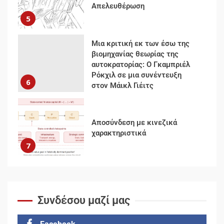
Ρόκχιλ σε μια συνέντευξη
6
στον Μάικλ Γιέιτς
Αποσύνδεση με κινεζικά
χαρακτηριστικά
7
Ενότητα της
αντιιμπεριαλιστικής,
κομμουνιστικής και
ριζοσπαστικής, Αριστεράς και
ανασυγκρότηση του
1
Κομμουνιστικού Κινήματος
Για την απόφαση του 4ου
Συνεδρίου του Αριστερού
Συνδέσου μαζί μας
Ρεύματος
2