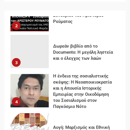
Δωρεάν βιβλίο από το
Documento: Η μεγάλη ληστεία
και ο έλεγχος των λαών
3
Η ένδεια της σοσιαλιστικής
σκέψης: Η Νεοαποικιοκρατία
και η Απουσία Ιστορικής
Εμπειρίας στην Οικοδόμηση
του Σοσιαλισμού στον
4
Παγκόσμιο Νότο
Αυγή: Μαρξισμός και Εθνική
Απελευθέρωση
5
Μια κριτική εκ των έσω της
βιομηχανίας θεωρίας της
αυτοκρατορίας: Ο Γκαμπριέλ