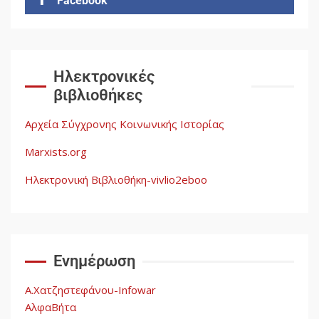
Facebook
Δωρεάν βιβλίο από το
Documento: Η μεγάλη ληστεία
και ο έλεγχος των λαών
3
Ηλεκτρονικές
βιβλιοθήκες
Η ένδεια της σοσιαλιστικής
σκέψης: Η Νεοαποικιοκρατία
Αρχεία Σύγχρονης Κοινωνικής Ιστορίας
και η Απουσία Ιστορικής
Εμπειρίας στην Οικοδόμηση
Marxists.org
του Σοσιαλισμού στον
4
Παγκόσμιο Νότο
Ηλεκτρονική Βιβλιοθήκη-vivlio2eboo
Αυγή: Μαρξισμός και Εθνική
Απελευθέρωση
Ενημέρωση
5
Α.Χατζηστεφάνου-Infowar
ΑλφαΒήτα