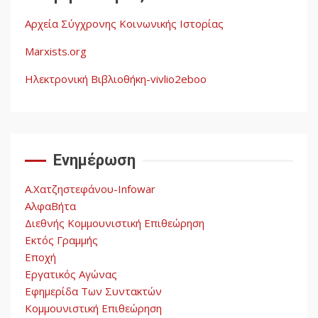
Αρχεία Σύγχρονης Κοινωνικής Ιστορίας
Η ένδεια της σοσιαλιστικής
σκέψης: Η
Marxists.org
Νεοαποικιοκρατία και η
Απουσία Ιστορικής
Ηλεκτρονική Βιβλιοθήκη-vivlio2eboo
Εμπειρίας στην Οικοδόμηση
4
του Σοσιαλισμού στον
Παγκόσμιο Νότο
Ενημέρωση
Αυγή: Μαρξισμός και Εθνική
Απελευθέρωση
Α.Χατζηστεφάνου-Infowar
5
ΑλφαΒήτα
Διεθνής Κομμουνιστική Επιθεώρηση
Εκτός Γραμμής
Εποχή
Εργατικός Αγώνας
Εφημερίδα Των Συντακτών
Κομμουνιστική Επιθεώρηση