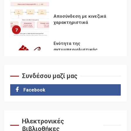
Αποσύνδεση με κινεζικά
χαρακτηριστικά
7
Ενότητα της
αντιιμπεριαλιστικής,
κομμουνιστικής και
ριζοσπαστικής, Αριστεράς
και ανασυγκρότηση του
1
Κομμουνιστικού Κινήματος
Συνδέσου μαζί μας
Για την απόφαση του 4ου
Συνεδρίου του Αριστερού
Ρεύματος
Facebook
2
Δωρεάν βιβλίο από το
Documento: Η μεγάλη
Ηλεκτρονικές
ληστεία και ο έλεγχος των
βιβλιοθήκες
λαών
3