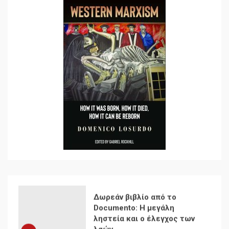
7
Ενότητα της
αντιιμπεριαλιστικής,
κομμουνιστικής και
ριζοσπαστικής, Αριστεράς
και ανασυγκρότηση του
1
Κομμουνιστικού Κινήματος
Για την απόφαση του 4ου
Συνεδρίου του Αριστερού
Ρεύματος
2
Δωρεάν βιβλίο από το
Documento: Η μεγάλη
ληστεία και ο έλεγχος των
λαών
3
Η ένδεια της σοσιαλιστικής