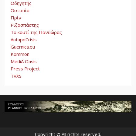
Οδηγητής
Ουτοπία
Πρίν
Ριζοσπάστης
Το κουτί της Πανδώρας
AntapoCrisis
Guernica.eu
Kommon
MediA Oasis
Press Project
TVXS
Copyright © All rights reserved.