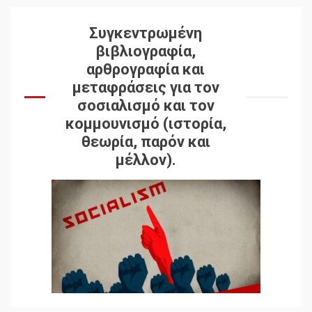
Συγκεντρωμένη
βιβλιογραφία,
αρθρογραφία και
μεταφράσεις για τον
σοσιαλισμό και τον
κομμουνισμό (ιστορία,
θεωρία, παρόν και
μέλλον).
Δωρεάν βιβλίο από το
Documento: Η μεγάλη
ληστεία και ο έλεγχος των
λαών
3
Η ένδεια της σοσιαλιστικής
σκέψης: Η
Νεοαποικιοκρατία και η