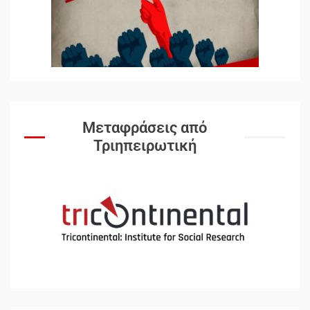
5
Μια κριτική εκ των έσω της
βιομηχανίας θεωρίας της
αυτοκρατορίας: Ο Γκαμπριέλ
Ρόκχιλ σε μια συνέντευξη
6
στον Μάικλ Γιέιτς
Μεταφράσεις από
Τριηπειρωτική
Αποσύνδεση με κινεζικά
χαρακτηριστικά
7
Ενότητα της
αντιιμπεριαλιστικής,
κομμουνιστικής και
ριζοσπαστικής, Αριστεράς και
ανασυγκρότηση του
1
Κομμουνιστικού Κινήματος