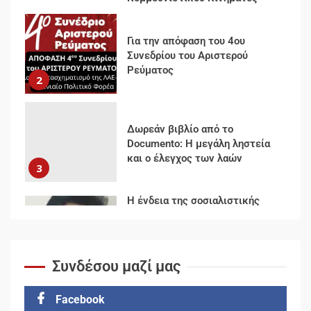
Για την απόφαση του 4ου
Συνεδρίου του Αριστερού
Ρεύματος
2
Δωρεάν βιβλίο από το
Documento: Η μεγάλη ληστεία
και ο έλεγχος των λαών
3
Η ένδεια της σοσιαλιστικής
σκέψης: Η Νεοαποικιοκρατία
και η Απουσία Ιστορικής
Εμπειρίας στην Οικοδόμηση
του Σοσιαλισμού στον
4
Συνδέσου μαζί μας
Παγκόσμιο Νότο
Facebook