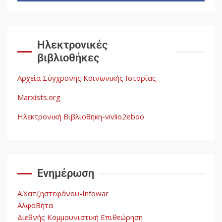
Αυγή: Μαρξισμός και Εθνική
Απελευθέρωση
5
Ηλεκτρονικές
βιβλιοθήκες
Αρχεία Σύγχρονης Κοινωνικής Ιστορίας
Marxists.org
Ηλεκτρονική Βιβλιοθήκη-vivlio2eboo
Ενημέρωση
Α.Χατζηστεφάνου-Infowar
ΑλφαΒήτα
Διεθνής Κομμουνιστική Επιθεώρηση