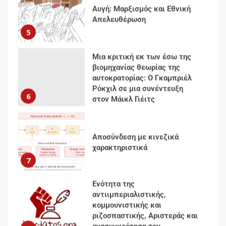
Αυγή: Μαρξισμός και Εθνική
Απελευθέρωση
5
Μια κριτική εκ των έσω της
βιομηχανίας θεωρίας της
αυτοκρατορίας: Ο Γκαμπριέλ
Ρόκχιλ σε μια συνέντευξη
6
στον Μάικλ Γιέιτς
Αποσύνδεση με κινεζικά
χαρακτηριστικά
7
Ενότητα της
αντιιμπεριαλιστικής,
κομμουνιστικής και
ριζοσπαστικής, Αριστεράς και
ανασυγκρότηση του