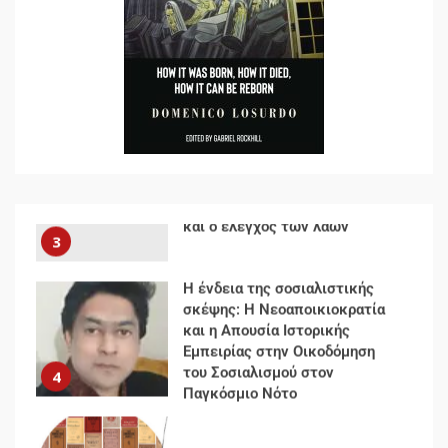
Για την απόφαση του 4ου
Συνεδρίου του Αριστερού
Ρεύματος
2
Δωρεάν βιβλίο από το
Documento: Η μεγάλη ληστεία
και ο έλεγχος των λαών
3
Η ένδεια της σοσιαλιστικής
σκέψης: Η Νεοαποικιοκρατία
και η Απουσία Ιστορικής
Εμπειρίας στην Οικοδόμηση
του Σοσιαλισμού στον
4
Παγκόσμιο Νότο