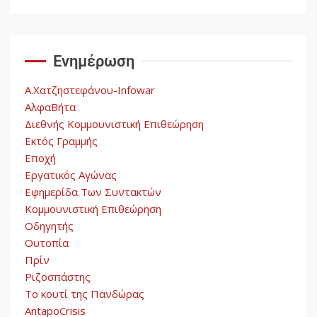
Αυγή: Μαρξισμός και Εθνική
Απελευθέρωση
Ενημέρωση
5
Α.Χατζηστεφάνου-Infowar
ΑλφαΒήτα
Διεθνής Κομμουνιστική Επιθεώρηση
Εκτός Γραμμής
Εποχή
Εργατικός Αγώνας
Εφημερίδα Των Συντακτών
Κομμουνιστική Επιθεώρηση
Οδηγητής
Ουτοπία
Πρίν
Ριζοσπάστης
Το κουτί της Πανδώρας
AntapoCrisis