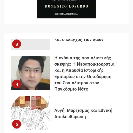
Ρεύματος
2
Δωρεάν βιβλίο από το
Documento: Η μεγάλη ληστεία
και ο έλεγχος των λαών
3
Η ένδεια της σοσιαλιστικής
σκέψης: Η Νεοαποικιοκρατία
και η Απουσία Ιστορικής
Εμπειρίας στην Οικοδόμηση
του Σοσιαλισμού στον
4
Παγκόσμιο Νότο
Αυγή: Μαρξισμός και Εθνική
Απελευθέρωση
5