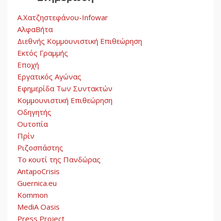
Α.Χατζηστεφάνου-Infowar
ΑλφαΒήτα
Διεθνής Κομμουνιστική Επιθεώρηση
Εκτός Γραμμής
Εποχή
Εργατικός Αγώνας
Εφημερίδα Των Συντακτών
Κομμουνιστική Επιθεώρηση
Οδηγητής
Ουτοπία
Πρίν
Ριζοσπάστης
Το κουτί της Πανδώρας
AntapoCrisis
Guernica.eu
Kommon
MediA Oasis
Press Project