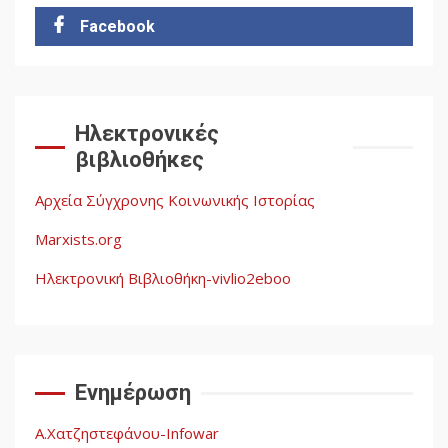
Εμπειρίας στην Οικοδόμηση
4
Facebook
του Σοσιαλισμού στον
Παγκόσμιο Νότο
Αυγή: Μαρξισμός και Εθνική
Ηλεκτρονικές
Απελευθέρωση
βιβλιοθήκες
5
Αρχεία Σύγχρονης Κοινωνικής Ιστορίας
Marxists.org
Ηλεκτρονική Βιβλιοθήκη-vivlio2eboo
Ενημέρωση
Α.Χατζηστεφάνου-Infowar