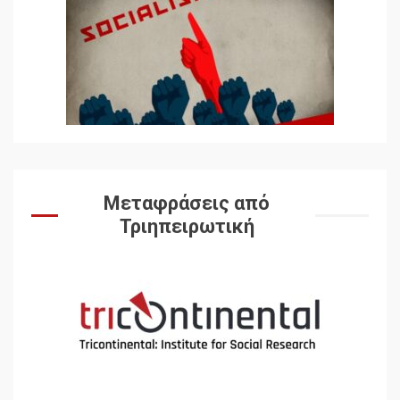
Αυγή: Μαρξισμός και Εθνική
Απελευθέρωση
5
Μια κριτική εκ των έσω της
βιομηχανίας θεωρίας της
αυτοκρατορίας: Ο Γκαμπριέλ
Ρόκχιλ σε μια συνέντευξη
6
στον Μάικλ Γιέιτς
Μεταφράσεις από
Τριηπειρωτική
Αποσύνδεση με κινεζικά
χαρακτηριστικά
7
Ενότητα της
αντιιμπεριαλιστικής,
κομμουνιστικής και
ριζοσπαστικής, Αριστεράς