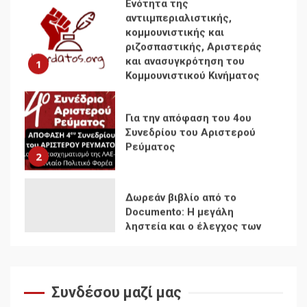
κομμουνιστικής και
ριζοσπαστικής, Αριστεράς
και ανασυγκρότηση του
1
Κομμουνιστικού Κινήματος
Για την απόφαση του 4ου
Συνεδρίου του Αριστερού
Ρεύματος
2
Δωρεάν βιβλίο από το
Documento: Η μεγάλη
ληστεία και ο έλεγχος των
λαών
3
Η ένδεια της σοσιαλιστικής
σκέψης: Η
Νεοαποικιοκρατία και η
Συνδέσου μαζί μας
Απουσία Ιστορικής