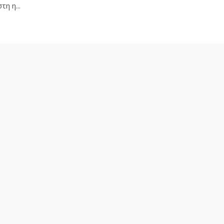
η η...