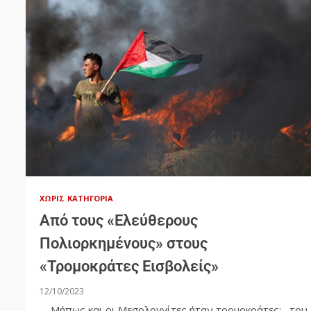
ΧΩΡΊΣ ΚΑΤΗΓΟΡΊΑ
Από τους «Ελεύθερους
Πολιορκημένους» στους
«Τρομοκράτες Εισβολείς»
12/10/2023
Μήπως και οι Μεσολογγίτες ήταν τρομοκράτες; του