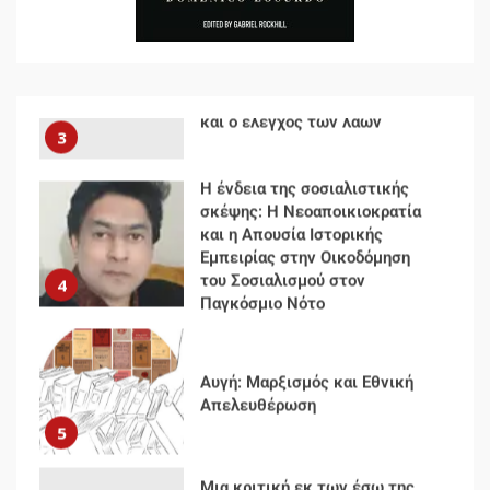
Δωρεάν βιβλίο από το
Documento: Η μεγάλη ληστεία
και ο έλεγχος των λαών
3
Η ένδεια της σοσιαλιστικής
σκέψης: Η Νεοαποικιοκρατία
και η Απουσία Ιστορικής
Εμπειρίας στην Οικοδόμηση
του Σοσιαλισμού στον
4
Παγκόσμιο Νότο
Αυγή: Μαρξισμός και Εθνική
Απελευθέρωση
5
Μια κριτική εκ των έσω της