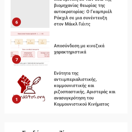
βιομηχανίας θεωρίας της
αυτοκρατορίας: Ο Γκαμπριέλ
Ρόκχιλ σε μια συνέντευξη
6
στον Μάικλ Γιέιτς
Αποσύνδεση με κινεζικά
χαρακτηριστικά
7
Ενότητα της
αντιιμπεριαλιστικής,
κομμουνιστικής και
ριζοσπαστικής, Αριστεράς και
ανασυγκρότηση του
1
Κομμουνιστικού Κινήματος
Για την απόφαση του 4ου
Συνεδρίου του Αριστερού