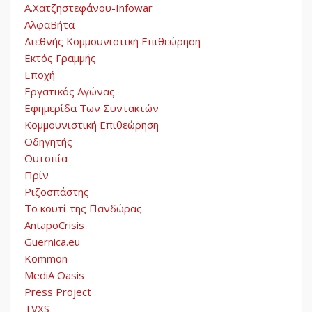
Α.Χατζηστεφάνου-Infowar
ΑλφαΒήτα
Διεθνής Κομμουνιστική Επιθεώρηση
Εκτός Γραμμής
Εποχή
Εργατικός Αγώνας
Εφημερίδα Των Συντακτών
Κομμουνιστική Επιθεώρηση
Οδηγητής
Ουτοπία
Πρίν
Ριζοσπάστης
Το κουτί της Πανδώρας
AntapoCrisis
Guernica.eu
Kommon
MediA Oasis
Press Project
TVXS