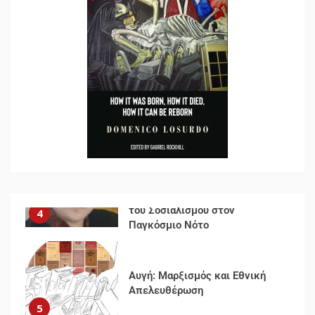
Documento: Η μεγάλη ληστεία
και ο έλεγχος των λαών
3
Η ένδεια της σοσιαλιστικής
σκέψης: Η Νεοαποικιοκρατία
και η Απουσία Ιστορικής
Εμπειρίας στην Οικοδόμηση
του Σοσιαλισμού στον
4
Παγκόσμιο Νότο
Αυγή: Μαρξισμός και Εθνική
Απελευθέρωση
5
Μια κριτική εκ των έσω της
βιομηχανίας θεωρίας της
αυτοκρατορίας: Ο Γκαμπριέλ
Ρόκχιλ σε μια συνέντευξη
6
στον Μάικλ Γιέιτς