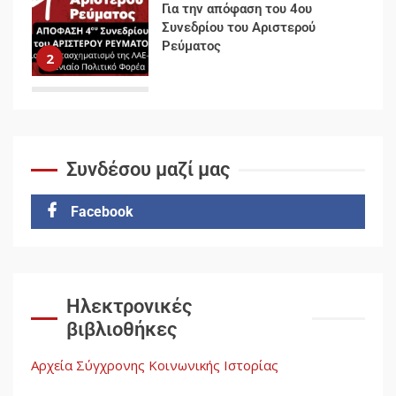
Δωρεάν βιβλίο από το
Documento: Η μεγάλη ληστεία
και ο έλεγχος των λαών
3
Η ένδεια της σοσιαλιστικής
σκέψης: Η Νεοαποικιοκρατία
και η Απουσία Ιστορικής
Εμπειρίας στην Οικοδόμηση
Συνδέσου μαζί μας
του Σοσιαλισμού στον
4
Παγκόσμιο Νότο
Facebook
Αυγή: Μαρξισμός και Εθνική
Απελευθέρωση
5
Ηλεκτρονικές
βιβλιοθήκες
Αρχεία Σύγχρονης Κοινωνικής Ιστορίας