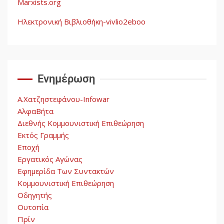
Marxists.org
Ηλεκτρονική Βιβλιοθήκη-vivlio2eboo
Ενημέρωση
Α.Χατζηστεφάνου-Infowar
ΑλφαΒήτα
Διεθνής Κομμουνιστική Επιθεώρηση
Εκτός Γραμμής
Εποχή
Εργατικός Αγώνας
Εφημερίδα Των Συντακτών
Κομμουνιστική Επιθεώρηση
Οδηγητής
Ουτοπία
Πρίν