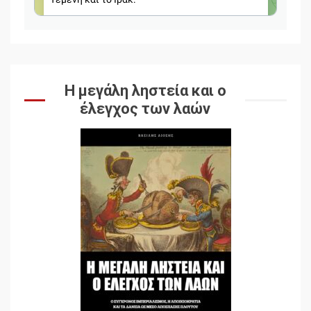
Η μεγάλη ληστεία και ο
έλεγχος των λαών