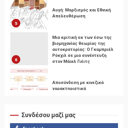
βιομηχανίας θεωρίας της
αυτοκρατορίας: Ο Γκαμπριέλ
Ρόκχιλ σε μια συνέντευξη
6
στον Μάικλ Γιέιτς
Αποσύνδεση με κινεζικά
χαρακτηριστικά
7
Ενότητα της
αντιιμπεριαλιστικής,
κομμουνιστικής και
ριζοσπαστικής, Αριστεράς
και ανασυγκρότηση του
1
Κομμουνιστικού Κινήματος
Συνδέσου μαζί μας
Για την απόφαση του 4ου
Συνεδρίου του Αριστερού
Ρεύματος