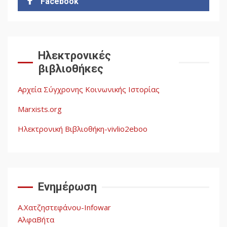
Facebook
2
Δωρεάν βιβλίο από το
Documento: Η μεγάλη
Ηλεκτρονικές
ληστεία και ο έλεγχος των
βιβλιοθήκες
λαών
3
Αρχεία Σύγχρονης Κοινωνικής Ιστορίας
Η ένδεια της σοσιαλιστικής
σκέψης: Η
Marxists.org
Νεοαποικιοκρατία και η
Απουσία Ιστορικής
Ηλεκτρονική Βιβλιοθήκη-vivlio2eboo
Εμπειρίας στην Οικοδόμηση
4
του Σοσιαλισμού στον
Παγκόσμιο Νότο
Ενημέρωση
Αυγή: Μαρξισμός και Εθνική
Απελευθέρωση
Α.Χατζηστεφάνου-Infowar
5
ΑλφαΒήτα