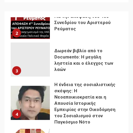
Δωρεάν βιβλίο από το
Documento: Η μεγάλη
ληστεία και ο έλεγχος των
λαών
3
Η ένδεια της σοσιαλιστικής
σκέψης: Η
Νεοαποικιοκρατία και η
Απουσία Ιστορικής
Εμπειρίας στην Οικοδόμηση
4
του Σοσιαλισμού στον
Παγκόσμιο Νότο
Αυγή: Μαρξισμός και Εθνική
Απελευθέρωση
5
Μια κριτική εκ των έσω της