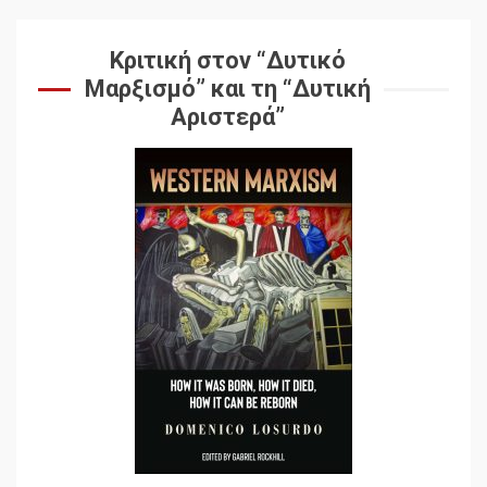
Ρόκχιλ σε μια συνέντευξη
6
στον Μάικλ Γιέιτς
Κριτική στον “Δυτικό
Μαρξισμό” και τη “Δυτική
Αποσύνδεση με κινεζικά
Αριστερά”
χαρακτηριστικά
7
Ενότητα της
αντιιμπεριαλιστικής,
κομμουνιστικής και
ριζοσπαστικής, Αριστεράς
και ανασυγκρότηση του
1
Κομμουνιστικού Κινήματος
Για την απόφαση του 4ου
Συνεδρίου του Αριστερού
Ρεύματος
2