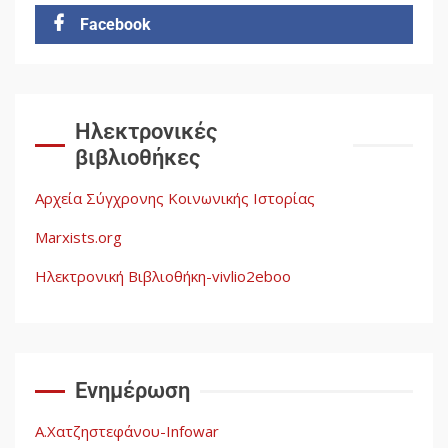
Facebook
Δωρεάν βιβλίο από το
Documento: Η μεγάλη ληστεία
και ο έλεγχος των λαών
3
Ηλεκτρονικές
βιβλιοθήκες
Η ένδεια της σοσιαλιστικής
σκέψης: Η Νεοαποικιοκρατία
Αρχεία Σύγχρονης Κοινωνικής Ιστορίας
και η Απουσία Ιστορικής
Εμπειρίας στην Οικοδόμηση
Marxists.org
του Σοσιαλισμού στον
4
Παγκόσμιο Νότο
Ηλεκτρονική Βιβλιοθήκη-vivlio2eboo
Αυγή: Μαρξισμός και Εθνική
Απελευθέρωση
Ενημέρωση
5
Α.Χατζηστεφάνου-Infowar