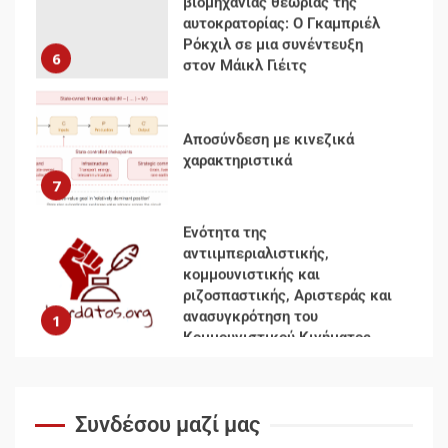
αυτοκρατορίας: Ο Γκαμπριέλ
Ρόκχιλ σε μια συνέντευξη
6
στον Μάικλ Γιέιτς
Αποσύνδεση με κινεζικά
χαρακτηριστικά
7
Ενότητα της
αντιιμπεριαλιστικής,
κομμουνιστικής και
ριζοσπαστικής, Αριστεράς και
ανασυγκρότηση του
1
Κομμουνιστικού Κινήματος
Για την απόφαση του 4ου
Συνεδρίου του Αριστερού
Συνδέσου μαζί μας
Ρεύματος
2