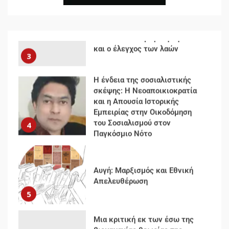
Δωρεάν βιβλίο από το
Documento: Η μεγάλη ληστεία
και ο έλεγχος των λαών
3
Η ένδεια της σοσιαλιστικής
σκέψης: Η Νεοαποικιοκρατία
και η Απουσία Ιστορικής
Εμπειρίας στην Οικοδόμηση
του Σοσιαλισμού στον
4
Παγκόσμιο Νότο
Αυγή: Μαρξισμός και Εθνική
Απελευθέρωση
5
Μια κριτική εκ των έσω της
βιομηχανίας θεωρίας της