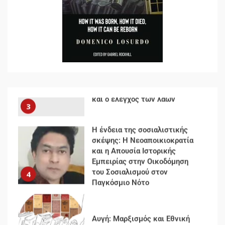
Για την απόφαση του 4ου
Συνεδρίου του Αριστερού
Ρεύματος
2
Δωρεάν βιβλίο από το
Documento: Η μεγάλη ληστεία
και ο έλεγχος των λαών
3
Η ένδεια της σοσιαλιστικής
σκέψης: Η Νεοαποικιοκρατία
και η Απουσία Ιστορικής
Εμπειρίας στην Οικοδόμηση
του Σοσιαλισμού στον
4
Παγκόσμιο Νότο
Αυγή: Μαρξισμός και Εθνική