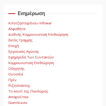
Αυγή: Μαρξισμός και Εθνική
Απελευθέρωση
Ενημέρωση
5
Α.Χατζηστεφάνου-Infowar
ΑλφαΒήτα
Διεθνής Κομμουνιστική Επιθεώρηση
Εκτός Γραμμής
Εποχή
Εργατικός Αγώνας
Εφημερίδα Των Συντακτών
Κομμουνιστική Επιθεώρηση
Οδηγητής
Ουτοπία
Πρίν
Ριζοσπάστης
Το κουτί της Πανδώρας
AntapoCrisis
Guernica.eu